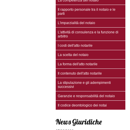
La competenza del notaio
Il rapporto personale tra il notaio e le
parti
L'imparzialità del notaio
L'attività di consulenza e la funzione di
arbitro
I costi dell'atto notarile
La scelta del notaio
La forma dell'atto notarile
Il contenuto dell'atto notarile
La stipulazione e gli adempimenti
successivi
Garanzie e responsabilità del notaio
Il codice deontologico dei notai
News Giuridiche