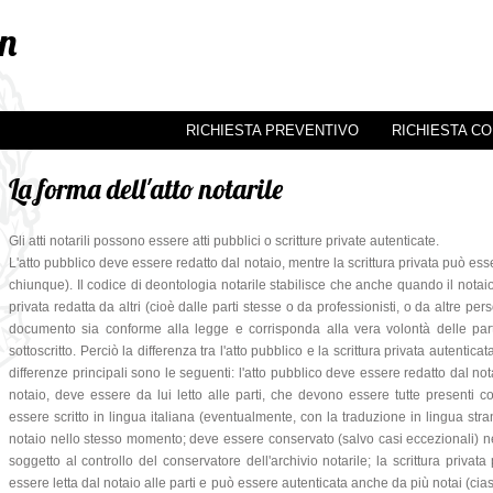
on
RICHIESTA PREVENTIVO
RICHIESTA CO
La forma dell'atto notarile
Gli atti notarili possono essere atti pubblici o scritture private autenticate.
L'atto pubblico deve essere redatto dal notaio, mentre la scrittura privata può es
chiunque). Il codice di deontologia notarile stabilisce che anche quando il notai
privata redatta da altri (cioè dalle parti stesse o da professionisti, o da altre per
documento sia conforme alla legge e corrisponda alla vera volontà delle part
sottoscritto. Perciò la differenza tra l'atto pubblico e la scrittura privata autentica
differenze principali sono le seguenti: l'atto pubblico deve essere redatto dal no
notaio, deve essere da lui letto alle parti, che devono essere tutte presenti
essere scritto in lingua italiana (eventualmente, con la traduzione in lingua stran
notaio nello stesso momento; deve essere conservato (salvo casi eccezionali) nell
soggetto al controllo del conservatore dell'archivio notarile; la scrittura priv
essere letta dal notaio alle parti e può essere autenticata anche da più notai (ciasc