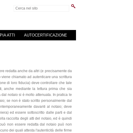
PIA ATTI
AUTOCERTIFICAZIONE
sere redatta anche da altri (e precisamente da
o viene chiamato ad autenticare una scrittura
sone di loro fiducia) deve controllare che tale
i, anche mediante la lettura prima che sia
ta dal notaio si è molto attenuata. In pratica le
taio; se non è stato scritto personalmente dal
 contemporaneamente davanti al notaio; deve
iera) ed essere sottoscritto dalle parti e dal
a raccolta degli atti del notaio, ed è quindi
ata può non essere redatta dal notaio può non
uno dei quali attesta l'autenticità delle firme