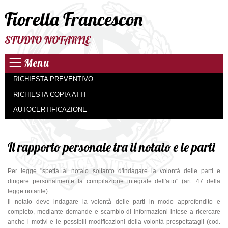
Fiorella Francescon
STUDIO NOTARILE
Menu
RICHIESTA PREVENTIVO
RICHIESTA COPIA ATTI
AUTOCERTIFICAZIONE
Il rapporto personale tra il notaio e le parti
Per legge "spetta al notaio soltanto d'indagare la volontà delle parti e
dirigere personalmente la compilazione integrale dell'atto" (art. 47 della
legge notarile).
Il notaio deve indagare la volontà delle parti in modo approfondito e
completo, mediante domande e scambio di informazioni intese a ricercare
anche i motivi e le possibili modificazioni della volontà prospettatagli (cod.