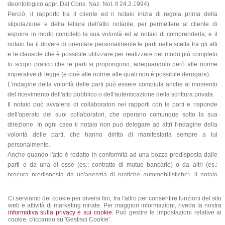
deontologico appr. Dal Cons. Naz. Not. Il 24.2.1994).
Perciò, il rapporto tra il cliente ed il notaio inizia di regola prima della
stipulazione e della lettura dell'atto notarile, per permettere al cliente di
esporre in modo completo la sua volontà ed al notaio di comprenderla; e il
notaio ha il dovere di orientare personalmente le parti nella scelta tra gli atti
e le clausole che è possibile utilizzare per realizzare nel modo più completo
lo scopo pratico che le parti si propongono, adeguandolo però alle norme
imperative di legge (e cioè alle norme alle quali non è possibile derogare).
L'indagine della volontà delle parti può essere compiuta anche al momento
del ricevimento dell'atto pubblico o dell'autenticazione della scrittura privata.
Il notaio può avvalersi di collaboratori nei rapporti con le parti e risponde
dell'operato dei suoi collaboratori, che operano comunque sotto la sua
direzione. In ogni caso il notaio non può delegare ad altri l'indagine della
volontà delle parti, che hanno diritto di manifestarla sempre a lui
personalmente.
Anche quando l'atto è redatto in conformità ad una bozza predisposta dalle
parti o da una di esse (es.: contratto di mutuo bancario) o da altri (es.:
procura predisposta da un'agenzia di pratiche automobilistiche), il notaio
deve spiegare alle parti il contenuto e gli effetti giuridici dell'atto e accertare
che essi corrispondano alla volontà di tutte le parti.
Ci serviamo dei cookie per diversi fini, tra l'altro per consentire funzioni del sito
web e attività di marketing mirate. Per maggiori informazioni, riveda la nostra
tratto da
www.notariato.it
informativa sulla privacy e sui cookie
. Può gestire le impostazioni relative ai
cookie, cliccando su 'Gestisci Cookie'.